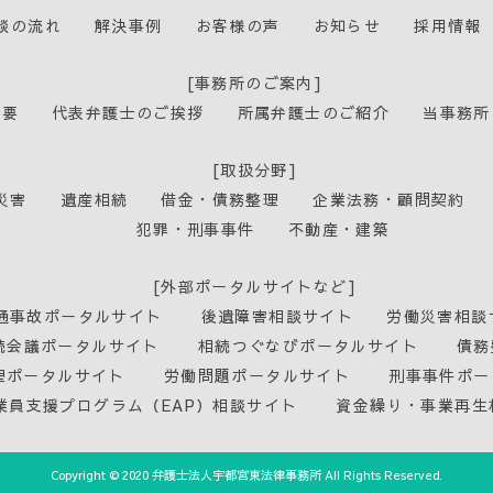
談の流れ
解決事例
お客様の声
お知らせ
採用情報
[事務所のご案内]
概要
代表弁護士のご挨拶
所属弁護士のご紹介
当事務所
[取扱分野]
災害
遺産相続
借金・債務整理
企業法務・顧問契約
犯罪・刑事事件
不動産・建築
[外部ポータルサイトなど]
通事故ポータルサイト
後遺障害相談サイト
労働災害相談
続会議ポータルサイト
相続つぐなびポータルサイト
債務
理ポータルサイト
労働問題ポータルサイト
刑事事件ポー
業員支援プログラム（EAP）相談サイト
資金繰り・事業再生
Copyright © 2020 弁護士法人宇都宮東法律事務所 All Rights Reserved.