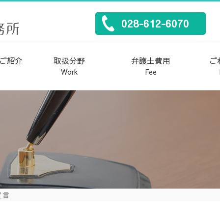
028-612-6070
ご紹介
取扱分野
弁護士費用
ご
Work
Fee
労働災害
企業法務・顧問契約
離婚・男女トラブル
借金・債務整理
犯罪・刑事事件
不動産・建築
交通事故
後遺障害
遺産相続
労働問題
宣言