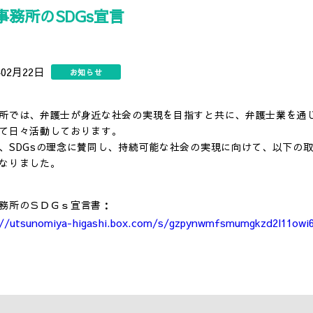
事務所のSDGs宣言
年02月22日
お知らせ
所では、弁護士が身近な社会の実現を目指すと共に、弁護士業を通
て日々活動しております。
、SDGsの理念に賛同し、持続可能な社会の実現に向けて、以下の
なりました。
務所のＳＤＧｓ宣言書：
://utsunomiya-higashi.box.com/s/gzpynwmfsmumgkzd2l11owi