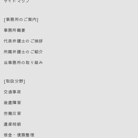
個人情報の管理
サイトマップ
当事務所は、お客さまの個人情報を正確かつ最新の状態に
保ち、個人情報への不正アクセス・紛失・破損・改ざん・
[事務所のご案内]
漏洩などを防止するため、セキュリティシステムの維持・
事務所概要
管理体制の整備・社員教育の徹底等の必要な措置を講じ、
安全対策を実施し個人情報の厳重な管理を行ないます。
代表弁護士のご挨拶
個人情報の第三者への開示・提供の禁止
所属弁護士のご紹介
当事務所は、お客さまよりお預かりした個人情報を適切に
当事務所の取り組み
管理し、次のいずれかに該当する場合を除き、個人情報を
第三者に開示いたしません。
[取扱分野]
・お客さまの同意がある場合
・お客さまが希望されるサービスを行なうために当事務所
交通事故
が業務を委託する業者に対して開示する場合
・法令に基づき開示することが必要である場合
後遺障害
・当事業に関する品質、サービス向上に関するコンサルサ
労働災害
ービス委託の場合
遺産相続
個人情報の安全対策
借金・債務整理
当事務所は、個人情報の正確性及び安全性確保のために、