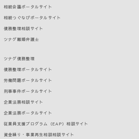
クス利用規約
」をご覧ください。
相続会議ポータルサイト
法令、規範の遵守と見直し
相続つぐなびポータルサイト
当事務所は、保有する個人情報に関して適用される日本の
債務整理相談サイト
法令、その他規範を遵守するとともに、本ポリシーの内容
ツナグ離婚弁護士
を適宜見直し、その改善に努めます。
お問い合せ
ツナグ債務整理
当事務所の個人情報の取扱に関するお問い合せは下記まで
債務整理ポータルサイト
ご連絡ください。
事務所：弁護士法人 宇都宮東法律事務所
労働問題ポータルサイト
住 所：栃木県宇都宮市東宿郷4-1-20山口ビル４階
刑事事件ポータルサイト
TEL：
028-612-6070
企業法務相談サイト
企業法務ポータルサイト
従業員支援プログラム（EAP）相談サイト
資金繰り・事業再生相談相談サイト