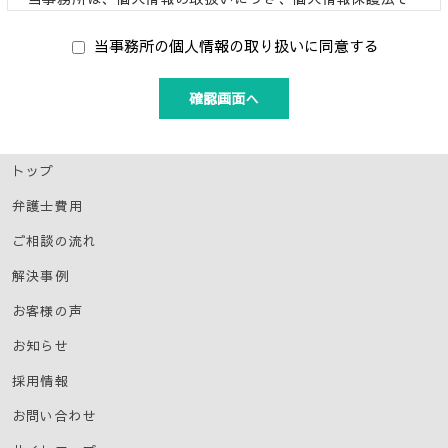
の他関係法令を遵守します。
当事務所の個人情報の取り扱いに同意する
個人情報の取得
当事務所は、以下のような個人情報を収集し、利用するこ
とがあります。
・氏名、住所、生年月日、所属する会社名・団体名、役
職、電話番号、電子メールのアドレス
トップ
・その他当事務所が法律関連業務を遂行するために必要な
個人情報
弁護士費用
ご相談の流れ
個人情報の利用目的
解決事例
お客さまからお預かりした個人情報は、以下の目的の範囲
内で適切に利用いたします。
お客様の声
・法律関連業務
・ご連絡・挨拶状の送付
お知らせ
・当事務所が主催するセミナー開催通知などの送付
採用情報
・各種お問い合わせへの対応
・その他個別に承諾いただいた目的
お問い合わせ