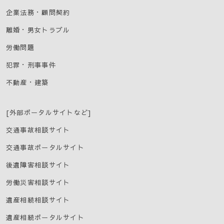
セキュリティに万全の対策を講じています。
企業法務・顧問契約
離婚・男女トラブル
個人情報に関するお客さまからの開示、訂正、削除、及び利用
停止等の方法
労働問題
当事務所は、個人情報について、開示、訂正、削除、及び
犯罪・刑事事件
利用停止等についてご本人からお申出があった場合、お申
出いただいた方がご本人であることを確認のうえ、個人情
不動産・建築
報保護法の定めに従い、合理的な範囲で対応いたします。
アクセス解析ツールについて
[外部ポータルサイトなど]
本サイトでは、Googleによるアクセス解析ツール「Googl
交通事故相談サイト
eアナリティクス」を利用しています。
交通事故ポータルサイト
このGoogleアナリティクスはトラフィックデータの収集の
ためにCookieを使用しています。
後遺障害相談サイト
このトラフィックデータは匿名で収集されており、個人を
特定するものではありません。
労働災害相談サイト
この機能は、Cookieを無効にすることで収集を拒否するこ
遺産相続相談サイト
とができますので、お使いのブラウザの設定をご確認くだ
Google アナリティ
さい。この規約に関して、詳しくは「
遺産相続ポータルサイト