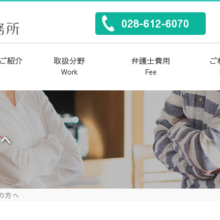
028-612-6070
ご紹介
取扱分野
弁護士費用
ご
Work
Fee
労働災害
企業法務・顧問契約
離婚・男女トラブル
借金・債務整理
犯罪・刑事事件
不動産・建築
交通事故
後遺障害
遺産相続
労働問題
方へ
の方へ